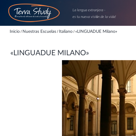
La lengua extranjera -
es tu nueva visión de la vida!
Inicio
/
Nuestras Escuelas
/
Italiano
/
«LINGUADUE Milano»
«LINGUADUE MILANO»