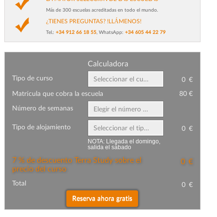
Más de 300 escuelas acreditadas en todo el mundo.
¿TIENES PREGUNTAS? !LLÁMENOS!
Tel.:
+34 912 66 18 55
, WhatsApp:
+34 605 44 22 79
Сalculadora
Tipo de curso
Seleccionar el curso
0
€
Matrícula que cobra la escuela
80 €
Número de semanas
Elegir el número de semanas
Tipo de alojamiento
Seleccionar el tipo de alojamiento
0
€
NOTA: Llegada el domingo,
salida el sábado
7 % de descuento Terra Study sobre el
0
€
precio del curso
Total
0
€